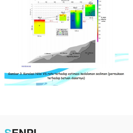
S
ENPI