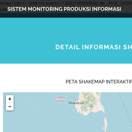
Array ( [id] => 1698 [id_event] => 20221002095542_46_-7510_120250
SISTEM MONITORING PRODUKSI INFORMASI
LABUANBAJO-NTT [file] => 20221002165542 [created] => )
DETAIL INFORMASI S
PETA SHAKEMAP INTERAKTI
+
−