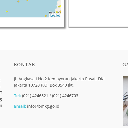
Leaflet
KONTAK
G
Jl. Angkasa I No.2 Kemayoran Jakarta Pusat, DKI
t
Jakarta 10720 P.O. Box 3540 Jkt.
u
PT
Tel:
(021) 4246321 / (021) 4246703
g
an
Email:
info@bmkg.go.id