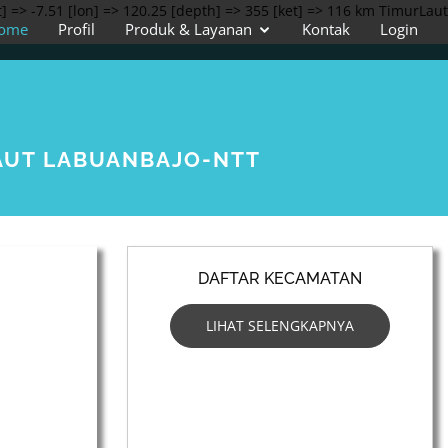
 => -7.51 [lon] => 120.25 [depth] => 355 [ket] => 116 km TimurLaut
ome
Profil
Produk & Layanan
Kontak
Login
LAUT LABUANBAJO-NTT
DAFTAR KECAMATAN
LIHAT SELENGKAPNYA