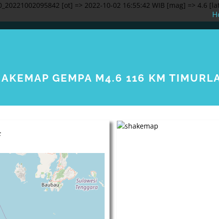
_20221002095842 [ot] => 2022-10-02 16:55:42 WIB [mag] => 4.6 [lat]
H
HAKEMAP GEMPA M4.6 116 KM TIMUR
F