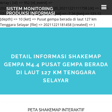
Array ( [id] => 952 [id_event] =>
20211221111458_44_-7260_121120_20211221111758 [ot] => 2021-
SISTEM MONITORING
PRODUKSI INFORMASI
12-21 18:14:58 WIB [mag] => 4.4 [lat] => -7.26 [lon] => 121.12
[depth] => 10 [ket] => Pusat gempa berada di laut 127 km
Tenggara Selayar [file] => 20211221181458 [created] => )
DETAIL INFORMASI SHAKEMAP
GEMPA M4.4 PUSAT GEMPA BERADA
DI LAUT 127 KM TENGGARA
SELAYAR
PETA SHAKEMAP INTERAKTIF