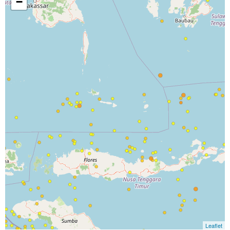
−
Leaflet