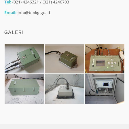
Tel:
(021) 4246321 / (021) 4246703
Email:
info@bmkg.go.id
GALERI