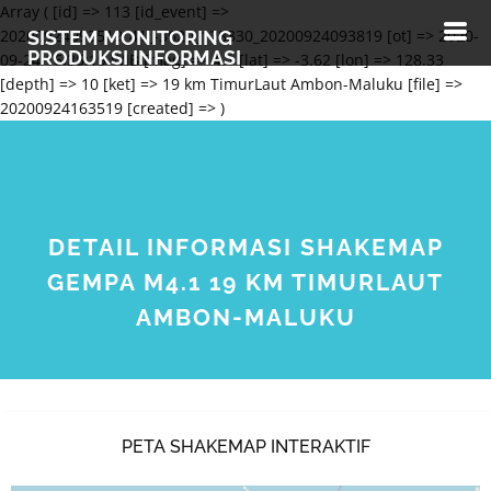
Array ( [id] => 113 [id_event] =>
20200924093519_41_-3620_128330_20200924093819 [ot] => 2020-
SISTEM MONITORING
PRODUKSI INFORMASI
09-24 16:35:19 WIB [mag] => 4.1 [lat] => -3.62 [lon] => 128.33
[depth] => 10 [ket] => 19 km TimurLaut Ambon-Maluku [file] =>
20200924163519 [created] => )
DETAIL INFORMASI SHAKEMAP
GEMPA M4.1 19 KM TIMURLAUT
AMBON-MALUKU
PETA SHAKEMAP INTERAKTIF